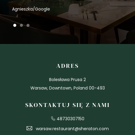
Agnieszka/Google
1 of 3
2 of 3
3 of 3
ADRES
Bolesława Prusa 2
Warsaw, Downtown, Poland 00-493
SKONTAKTUJ SIĘ Z NAMI
48730307150
warsaw.restaurant@sheraton.com