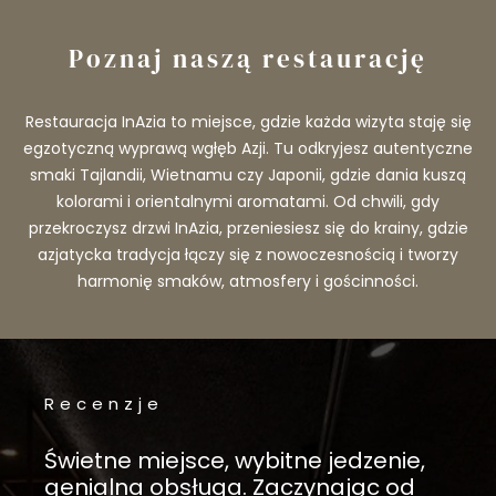
Poznaj naszą restaurację
Restauracja InAzia to miejsce, gdzie każda wizyta staję się
egzotyczną wyprawą wgłęb Azji. Tu odkryjesz autentyczne
smaki Tajlandii, Wietnamu czy Japonii, gdzie dania kuszą
kolorami i orientalnymi aromatami. Od chwili, gdy
przekroczysz drzwi InAzia, przeniesiesz się do krainy, gdzie
azjatycka tradycja łączy się z nowoczesnością i tworzy
harmonię smaków, atmosfery i gościnności.
Recenzje
Świetne miejsce, wybitne jedzenie,
genialna obsługa. Zaczynając od