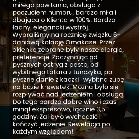
miłego powitania, obsługa z
poczuciem humoru, bardzo miła i
dbająca o Klienta w 100%. Bardzo
ładny, elegancki wystrój.
Wybraliśmy na rocznicę związku 6-
daniową kolację Omakase. Przez
okienko zebrane były nasze alergie,
preferencje. Zaczynając od
pysznych ostryg z pesto, od
wybitnego tatara z tuńczyka, po
pyszne danie z kaczki i wybitna zupę
na bazie krewetek. Można było się
rozpływać nad jedzeniem i obsługą.
Do tego bardzo dobre wino i czas
minął ekspresowo, łącznie 3,5
godziny. Żal było wychodzić i
kończyć jedzenie. Rewelacja po
każdym względem!